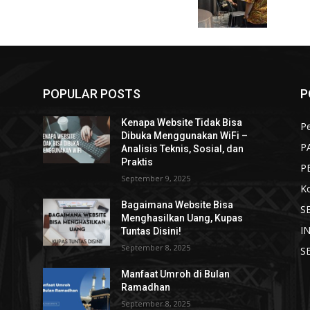
POPULAR POSTS
P
Kenapa Website Tidak Bisa
Pe
Dibuka Menggunakan WiFi –
P
Analisis Teknis, Sosial, dan
Praktis
P
September 9, 2025
K
Bagaimana Website Bisa
S
Menghasilkan Uang, Kupas
I
Tuntas Disini!
September 8, 2025
S
Manfaat Umroh di Bulan
Ramadhan
September 8, 2025