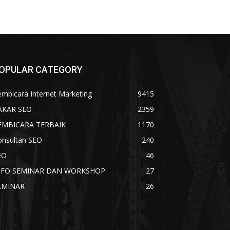
OPULAR CATEGORY
mbicara Internet Marketing
9415
AKAR SEO
2359
EMBICARA TERBAIK
1170
onsultan SEO
240
EO
46
NFO SEMINAR DAN WORKSHOP
27
EMINAR
26