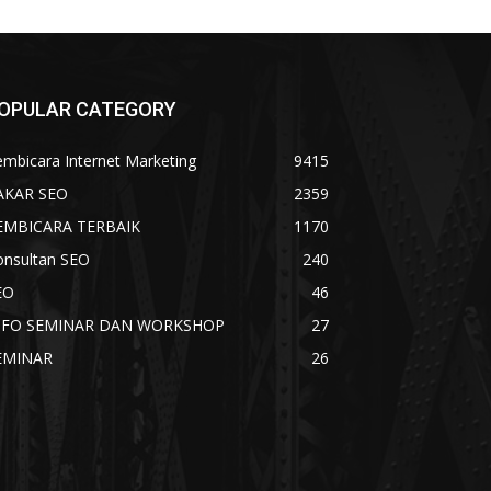
OPULAR CATEGORY
mbicara Internet Marketing
9415
AKAR SEO
2359
EMBICARA TERBAIK
1170
onsultan SEO
240
EO
46
NFO SEMINAR DAN WORKSHOP
27
EMINAR
26