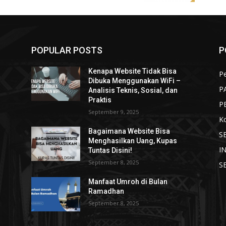
POPULAR POSTS
P
Kenapa Website Tidak Bisa
Pe
Dibuka Menggunakan WiFi –
P
Analisis Teknis, Sosial, dan
Praktis
P
September 9, 2025
K
Bagaimana Website Bisa
S
Menghasilkan Uang, Kupas
I
Tuntas Disini!
September 8, 2025
S
Manfaat Umroh di Bulan
Ramadhan
September 8, 2025