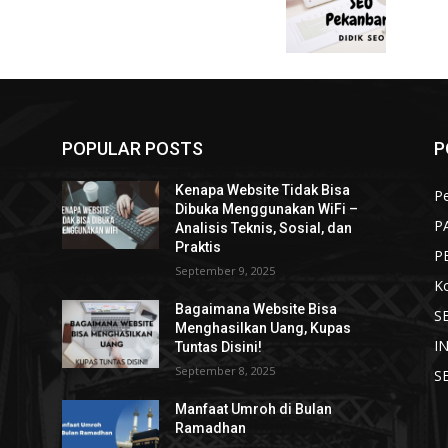
POPULAR POSTS
P
Kenapa Website Tidak Bisa
Pe
Dibuka Menggunakan WiFi –
P
Analisis Teknis, Sosial, dan
Praktis
P
September 9, 2025
K
Bagaimana Website Bisa
S
Menghasilkan Uang, Kupas
I
Tuntas Disini!
September 8, 2025
S
Manfaat Umroh di Bulan
Ramadhan