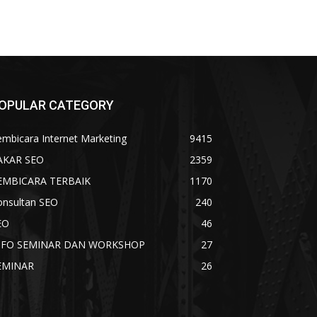
OPULAR CATEGORY
mbicara Internet Marketing
9415
AKAR SEO
2359
EMBICARA TERBAIK
1170
onsultan SEO
240
EO
46
NFO SEMINAR DAN WORKSHOP
27
EMINAR
26