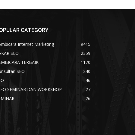
OPULAR CATEGORY
mbicara Internet Marketing
9415
AKAR SEO
2359
EMBICARA TERBAIK
1170
onsultan SEO
240
EO
46
NFO SEMINAR DAN WORKSHOP
27
EMINAR
26