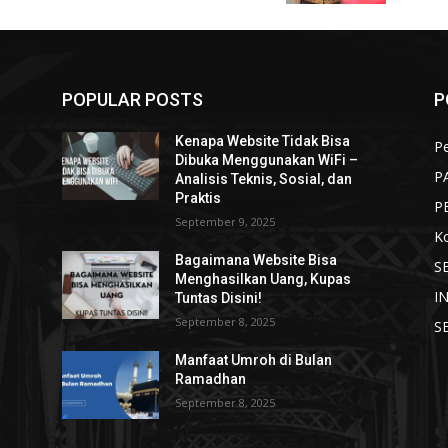
POPULAR POSTS
P
Kenapa Website Tidak Bisa
Pe
Dibuka Menggunakan WiFi –
P
Analisis Teknis, Sosial, dan
Praktis
P
September 9, 2025
K
Bagaimana Website Bisa
S
Menghasilkan Uang, Kupas
I
Tuntas Disini!
September 8, 2025
S
Manfaat Umroh di Bulan
Ramadhan
September 8, 2025