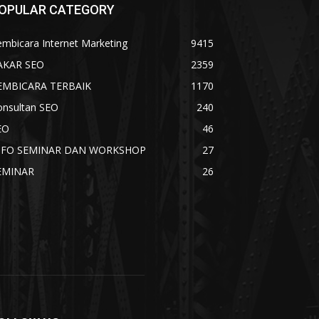
OPULAR CATEGORY
mbicara Internet Marketing
9415
AKAR SEO
2359
EMBICARA TERBAIK
1170
onsultan SEO
240
EO
46
NFO SEMINAR DAN WORKSHOP
27
EMINAR
26