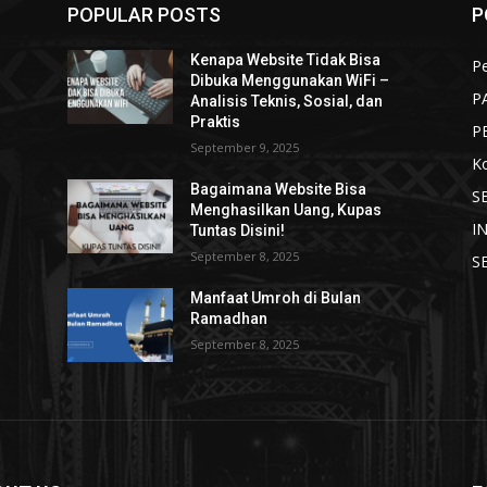
POPULAR POSTS
P
Kenapa Website Tidak Bisa
Pe
Dibuka Menggunakan WiFi –
P
Analisis Teknis, Sosial, dan
Praktis
P
September 9, 2025
K
Bagaimana Website Bisa
S
Menghasilkan Uang, Kupas
I
Tuntas Disini!
September 8, 2025
S
Manfaat Umroh di Bulan
Ramadhan
September 8, 2025