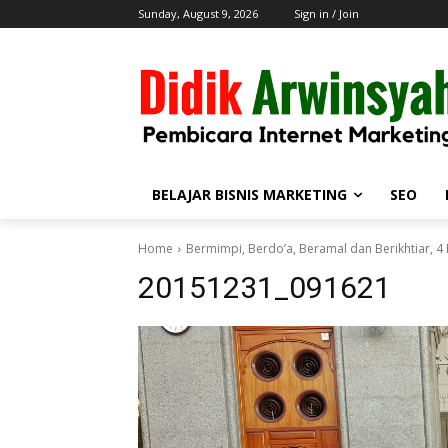
Sunday, August 9, 2026
Sign in / Join
BELAJAR BISNIS MARKETING
SEO
Home
Bermimpi, Berdo’a, Beramal dan Berikhtiar, 4
20151231_091621