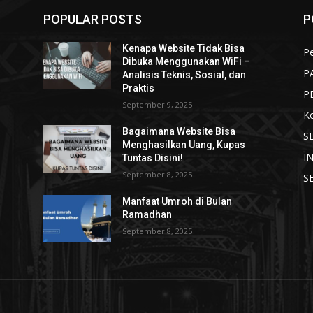
POPULAR POSTS
P
Kenapa Website Tidak Bisa
Pe
Dibuka Menggunakan WiFi –
P
Analisis Teknis, Sosial, dan
Praktis
P
September 9, 2025
K
Bagaimana Website Bisa
S
Menghasilkan Uang, Kupas
I
Tuntas Disini!
September 8, 2025
S
Manfaat Umroh di Bulan
Ramadhan
September 8, 2025