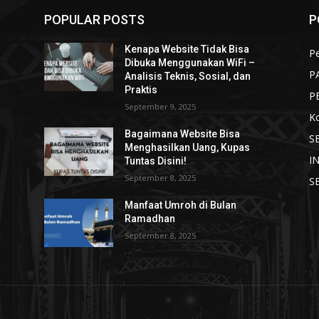
POPULAR POSTS
P
Kenapa Website Tidak Bisa
Pe
Dibuka Menggunakan WiFi –
P
Analisis Teknis, Sosial, dan
Praktis
P
September 9, 2025
K
Bagaimana Website Bisa
S
Menghasilkan Uang, Kupas
I
Tuntas Disini!
September 8, 2025
S
Manfaat Umroh di Bulan
Ramadhan
September 8, 2025